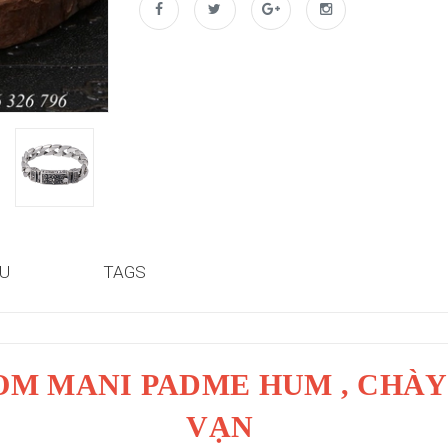
ỆU
TAGS
OM MANI PADME HUM , CHÀ
VẠN