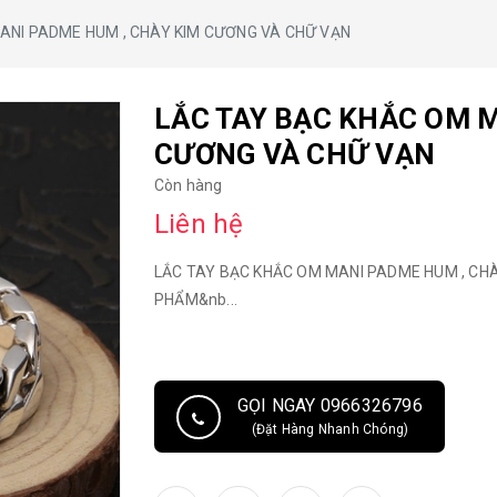
ANI PADME HUM , CHÀY KIM CƯƠNG VÀ CHỮ VẠN
LẮC TAY BẠC KHẮC OM M
CƯƠNG VÀ CHỮ VẠN
Còn hàng
Liên hệ
LẮC TAY BẠC KHẮC OM MANI PADME HUM , CH
PHẨM&nb...
GỌI NGAY 0966326796
(Đặt Hàng Nhanh Chóng)