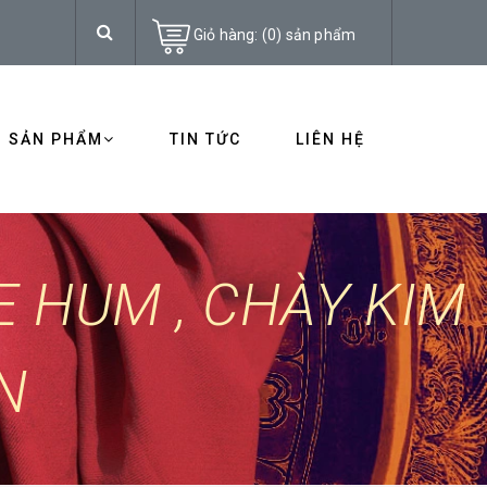
Giỏ hàng:
(
0
)
sản phẩm
SẢN PHẨM
TIN TỨC
LIÊN HỆ
 HUM , CHÀY KIM
N