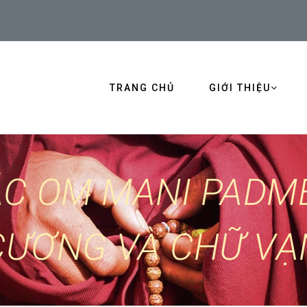
TRANG CHỦ
GIỚI THIỆU
ẮC OM MANI PADME
CƯƠNG VÀ CHỮ VẠ