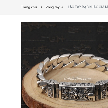
Trang chủ
Vòng tay
LẮC TAY BẠC KHẮC OM M