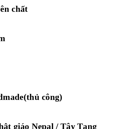
yên chất
cm
ndmade(thủ công)
ật giáo Nepal / Tây Tạng