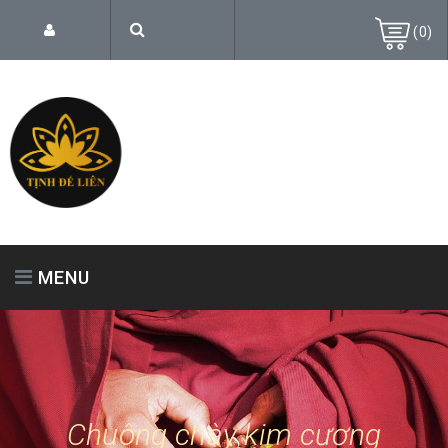
(
0
)
MENU
TRANG CHỦ
GIỚI THIỆU
SẢN PHẨM
Chuông chày kim cương