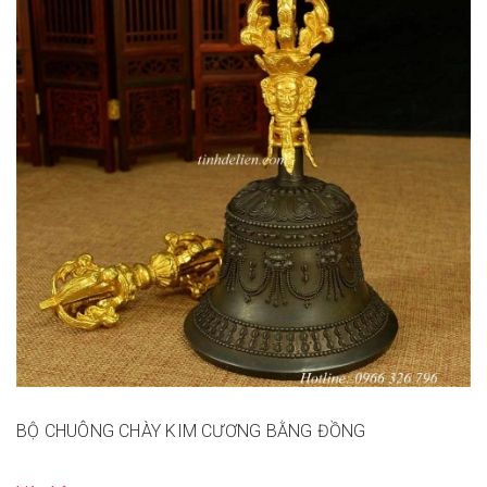
BỘ CHUÔNG CHÀY KIM CƯƠNG BẰNG ĐỒNG