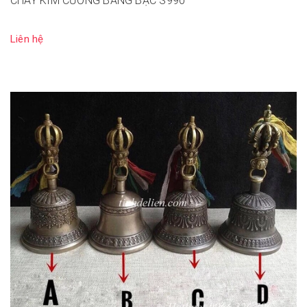
CHÀY KIM CƯƠNG BẰNG BẠC S990
Liên hệ