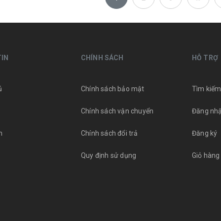
IN
CHÍNH SÁCH
HỖ TRỢ
ủ
Chính sách bảo mật
Tìm kiế
Chính sách vận chuyển
Đăng nh
m
Chính sách đổi trả
Đăng ký
Quy định sử dụng
Giỏ hàng