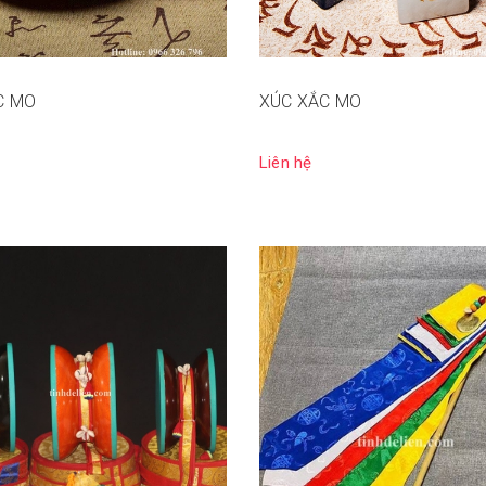
C MO
XÚC XẮC MO
Liên hệ