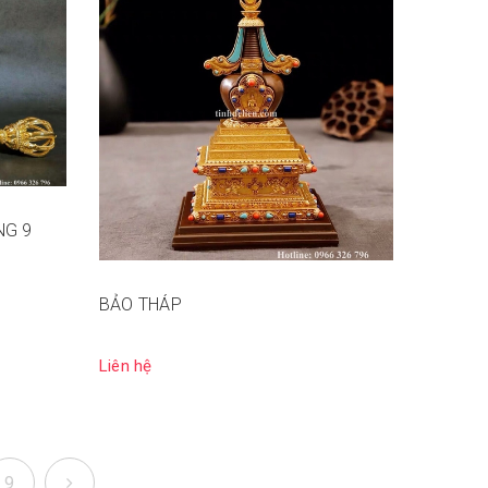
NG 9
BẢO THÁP
Liên hệ
9