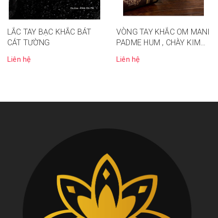
LẮC TAY BẠC KHẮC BÁT
VÒNG TAY KHẮC OM MANI
CÁT TƯỜNG
PADME HUM , CHÀY KIM
CƯƠNG
Liên hệ
Liên hệ