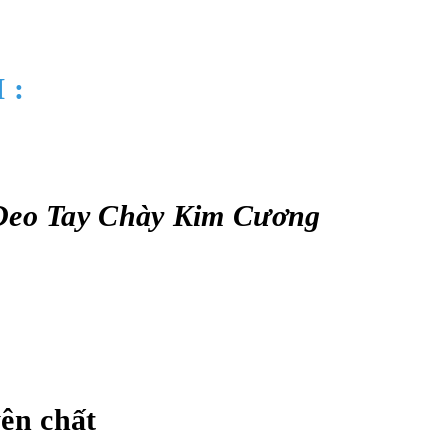
 :
Đeo Tay Chày Kim Cương
yên chất