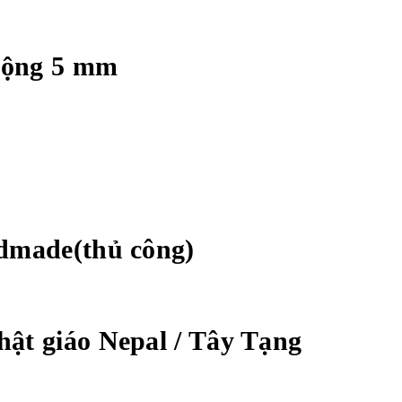
 rộng 5 mm
ndmade(thủ công)
ật giáo Nepal / Tây Tạng