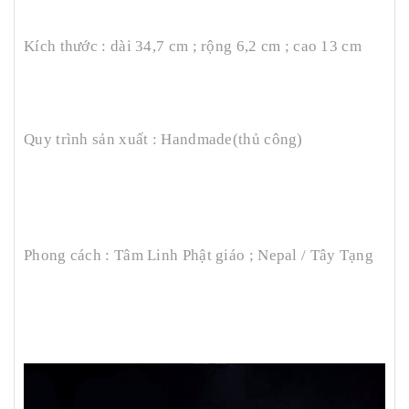
Kích thước : dài 34,7 cm ; rộng 6,2 cm ; cao 13 cm
Quy trình sản xuất : Handmade(thủ công)
Phong cách : Tâm Linh Phật giáo ; Nepal / Tây Tạng