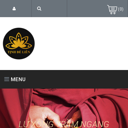
(
0
)
MENU
TRANG CHỦ
GIỚI THIỆU
SẢN PHẨM
LƯ XÔNG TRẦM NGANG