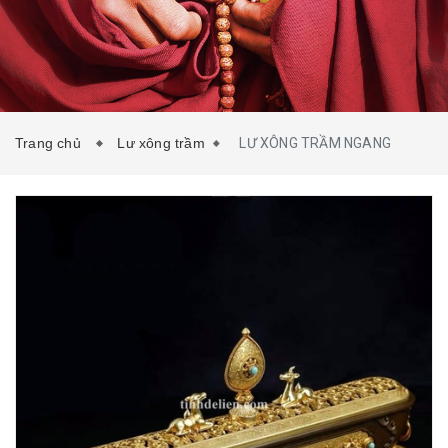
TIN TỨC
LIÊN HỆ
Trang chủ
Lư xông trầm
LƯ XÔNG TRẦM NGANG