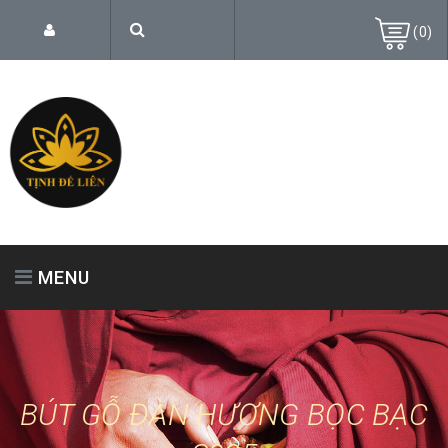
(
0
)
MENU
TRANG CHỦ
GIỚI THIỆU
SẢN PHẨM
BÚT GỖ ĐÀN HƯƠNG BỌC BẠC