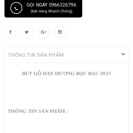
GỌI NGAY 0966326796
(Đặt Hàng Nhanh Chóng)
THÔNG TIN SẢN PHẨM
BÚT GỖ ĐÀN HƯƠNG BỌC BẠC S925
THÔNG TIN SẢN PHẨM :