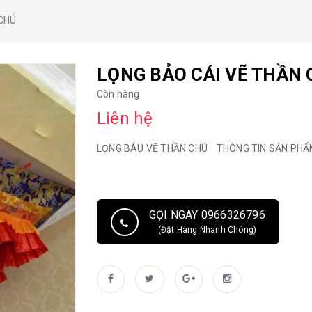
 CHÚ
LỌNG BẢO CÁI VẼ THẦN
Còn hàng
Liên hệ
LỌNG BÁU VẼ THẦN CHÚ THÔNG TIN SẢN PHẨM :
GỌI NGAY 0966326796
(Đặt Hàng Nhanh Chóng)