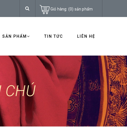
Giỏ hàng:
(
0
)
sản phẩm
SẢN PHẨM
TIN TỨC
LIÊN HỆ
N CHÚ