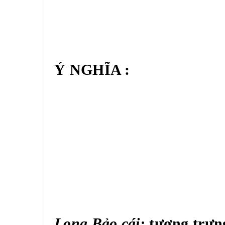
Ý NGHĨA :
Lọng Bảo cái:
tượng trưn