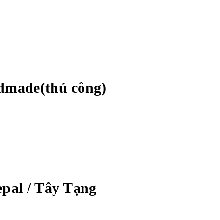
ndmade(thủ công)
epal / Tây Tạng