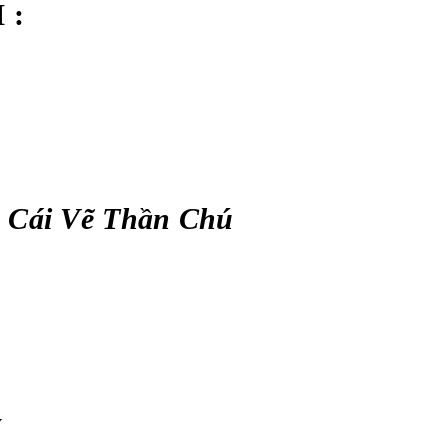
 :
 Cái Vẽ Thần Chú
y