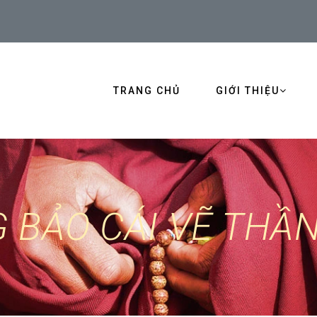
TRANG CHỦ
GIỚI THIỆU
 BẢO CÁI VẼ THẦ