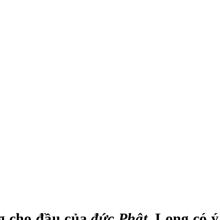
g cho đầu của
đức Phật.
Lọng có ý 