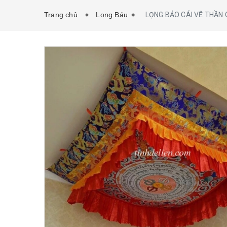
Trang chủ
Lọng Báu
LỌNG BẢO CÁI VẼ THẦN