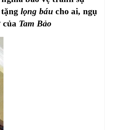
i tặng
lọng báu
cho ai, ngụ
ở của
Tam Bảo