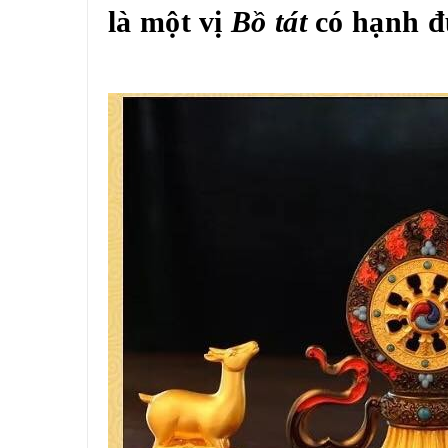
là một vị
Bồ tát
có hạnh đứ