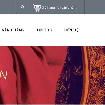
Giỏ hàng:
(
0
)
sản phẩm
SẢN PHẨM
TIN TỨC
LIÊN HỆ
ÂN