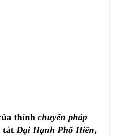
 của thỉnh
chuyển pháp
 tát
Đại Hạnh Phổ Hiền
,