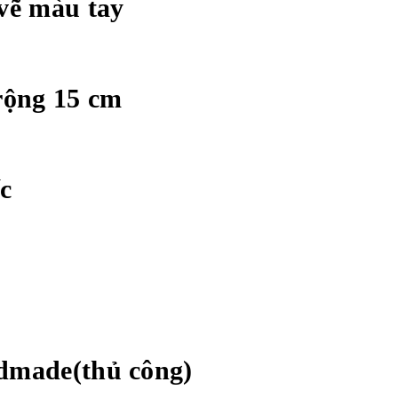
 vẽ màu tay
 rộng 15 cm
ếc
ndmade(thủ công)