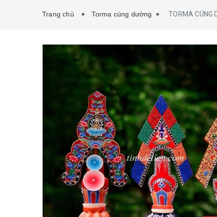
Trang chủ
Torma cúng dường
TORMA CÚNG 