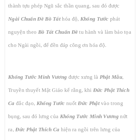
thành tựu phép Ngũ sắc thần quang, sau đó được
Ngài Chuẩn Đề Bồ Tát
hóa độ,
Khổng Tước
phát
nguyện theo
Bồ Tát Chuẩn Đề
tu hành và làm bảo tọa
cho Ngài ngồi, để đền đáp công ơn hóa độ.
Khổng Tước Minh Vương
được xưng là
Phật Mẫu
,
Truyền thuyết Mật Giáo kể rằng, khi
Đức Phật Thích
Ca
đắc đạo,
Khổng Tước
nuốt
Đức Phật
vào trong
bụng, sau đó lưng của
Khổng Tước Minh Vương
nứt
ra,
Đức Phật Thích Ca
hiện ra ngồi trên lưng của