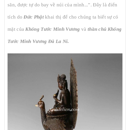
săn, được tự do bay về núi của mình...”. Đây là điển
tích do
Đức Phật
khai thị để cho chúng ta biết sự có
mặt của
Khổng Tước Minh Vương
và
thần chú Khổng
Tước Minh Vương Đà La Ni.