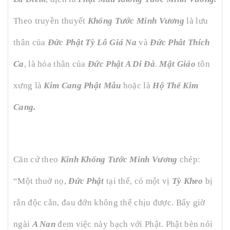
Theo truyền thuyết
Khổng Tước Minh Vương
là lưu
thân của
Đức Phật Tỳ Lô Giá Na
và
Đức Phât Thích
Ca
, là hóa thân của
Đức Phật A Di Đà
.
Mật Giáo
tôn
xưng là
Kim Cang Phật Mẫu
hoặc là
Hộ Thế Kim
Cang.
Căn cứ theo
Kinh Khổng Tước Minh Vương
chép:
“Một thuở nọ,
Đức Phật
tại thế, có một vị
Tỳ Kheo
bị
rắn độc cắn, đau đớn không thể chịu được. Bấy giờ
ngài
A Nan
đem việc này bạch với Phật. Phật bèn nói