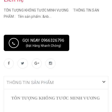
TÔN TƯỢNG KHỔNG TƯỚC MINH VƯƠNG THÔNG TIN SẢN
PHẨM : Tên sản phẩm :&nb...
GỌI NGAY 0966326796
(Đặt Hàng Nhanh Chóng)
THÔNG TIN SẢN PHẨM
TÔN TƯỢNG KHỔNG TƯỚC MINH VƯƠNG