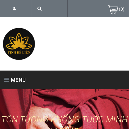
(
0
)
MENU
TRANG CHỦ
GIỚI THIỆU
SẢN PHẨM
TÔN TƯỢNG KHỔNG TƯỚC MINH