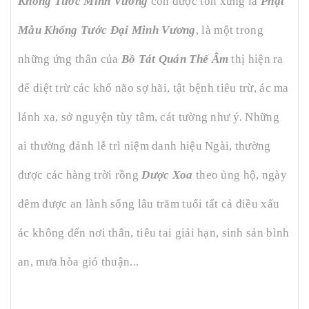
Khổng Tước Minh Vương
còn được tôn xưng là
Phật
Mẫu Khổng Tước Đại Minh Vương
, là một trong
những ứng thân của
Bồ Tát Quán Thế Âm
thị hiện ra
để diệt trừ các khổ não sợ hãi, tật bệnh tiêu trừ, ác ma
lánh xa, sở nguyện tùy tâm, cát tường như ý. Những
ai thường đảnh lễ trì niệm danh hiệu Ngài, thường
được các hàng trời rồng
Dược Xoa
theo ủng hộ, ngày
đêm được an lành sống lâu trăm tuổi tất cả điều xấu
ác không đến nơi thân, tiêu tai giải hạn, sinh sản bình
an, mưa hòa gió thuận...