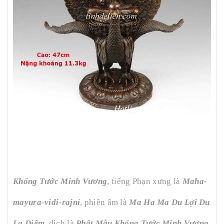
Khổng Tước Minh Vương
, tiếng Phạn xưng là
Maha-
mayura-vidi-rajni
, phiên âm là
Ma Ha Ma Du Lợi Du
La Diêm
, dịch là
Phật Mẫu Khổng Tước Minh Vương.