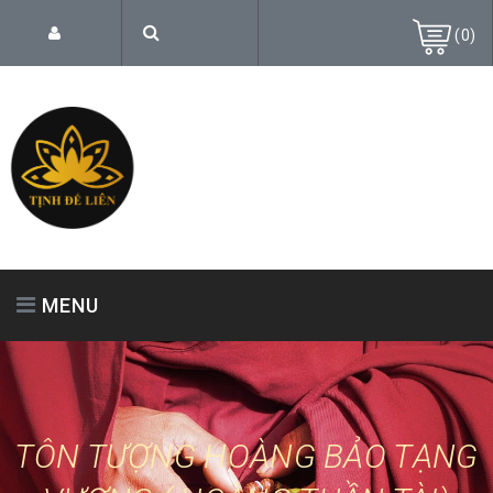
(
0
)
MENU
TRANG CHỦ
GIỚI THIỆU
SẢN PHẨM
TÔN TƯỢNG HOÀNG BẢO TẠNG