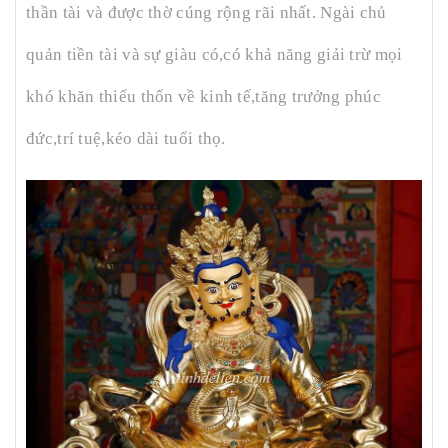
thần tài và được thờ cúng rộng rãi nhất. Ngài chủ
quản tiền tài và sự giàu có,có khả năng giải trừ mọi
khó khăn thiếu thốn về kinh tế,tăng trưởng phúc
đức,trí tuệ,kéo dài tuổi thọ.