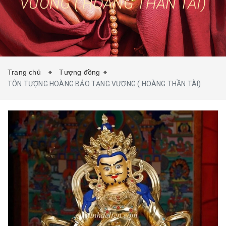
VƯƠNG ( HOÀNG THẦN TÀI)
TIN TỨC
LIÊN HỆ
Trang chủ
Tượng đồng
TÔN TƯỢNG HOÀNG BẢO TẠNG VƯƠNG ( HOÀNG THẦN TÀI)