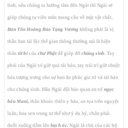
linh, nếu chúng ta hướng tâm đến Ngài thì Ngài sẽ
giúp chúng ta viên mãn mong cầu về mặt vật chất.
Bản Tôn Hoàng Bảo Tạng Vương
không phải là vị
thần ban tài lộc thế gian thông thường mà là hiện
thân
từ bi
của
chư Phật
để giúp đỡ
chúng sinh
. Tay
phải của Ngài trì giữ quả tài bảo, tay trái trì giữ chuột
báu tượng trưng cho sự ban ân phúc gia trì và tài bảo
cho chúng sinh. Đầu Ngài đội bảo quan an trí
ngọc
báu Mani,
thân khoác thiên y báu, an tọa trên nguyệt
luân, hoa sen trong tư thế như ý du hý, chân phải
duỗi xuống dẫm lên
bạch ốc.
Ngài là chủ của các bộ