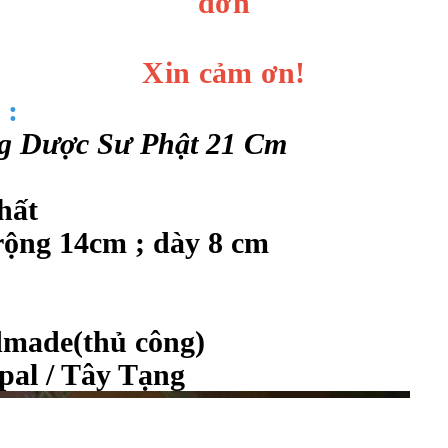
đơn
Xin cảm ơn!
 :
g Dược Sư Phật 21 Cm
chất
 rộng 14cm ; dày 8 cm
dmade(thủ công)
epal / Tây Tạng