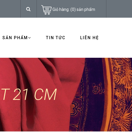
Giỏ hàng:
(
0
)
sản phẩm
SẢN PHẨM
TIN TỨC
LIÊN HỆ
T 21 CM