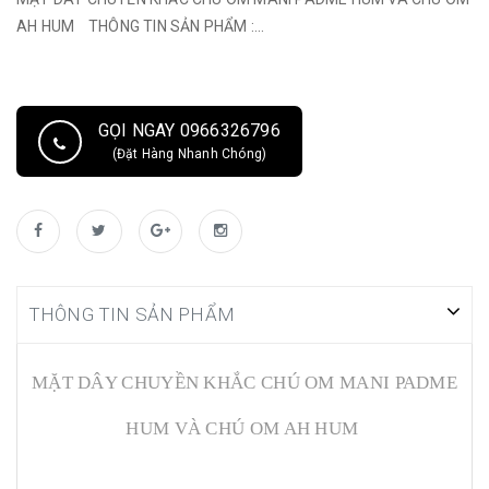
AH HUM THÔNG TIN SẢN PHẨM :...
GỌI NGAY 0966326796
(Đặt Hàng Nhanh Chóng)
THÔNG TIN SẢN PHẨM
MẶT DÂY CHUYỀN KHẮC CHÚ OM MANI PADME
HUM VÀ CHÚ OM AH HUM