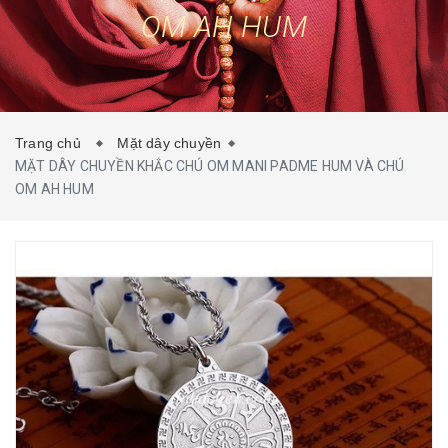
OM AH HUM
TIN TỨC
LIÊN HỆ
Trang chủ
Mặt dây chuyền
MẶT DÂY CHUYỀN KHẮC CHÚ OM MANI PADME HUM VÀ CHÚ
OM AH HUM