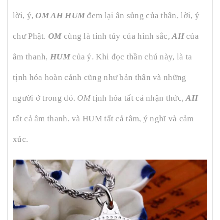
lời, ý,
OM AH HUM
đem lại ân sủng của thân, lời, ý
chư Phật.
OM
cũng là tinh túy của hình sắc,
AH
của
âm thanh,
HUM
của ý. Khi đọc thần chú này, là ta
tịnh hóa hoàn cảnh cũng như bản thân và những
người ở trong đó.
OM
tịnh hóa tất cả nhận thức,
AH
tất cả âm thanh, và HUM tất cả tâm, ý nghĩ và cảm
xúc.