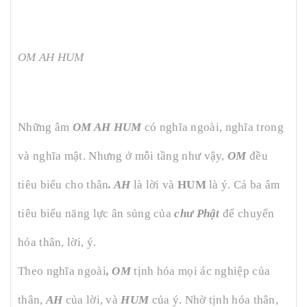
OM AH HUM
Những âm
OM AH HUM
có nghĩa ngoài, nghĩa trong
và nghĩa mật. Nhưng ở mỗi tầng như vậy,
OM
đều
tiêu biểu cho thân
. AH
là lời và
HUM
là ý. Cả ba âm
tiêu biểu năng lực ân sủng của
chư Phật
để chuyển
hóa thân, lời, ý.
Theo nghĩa ngoài
, OM
tịnh hóa mọi ác nghiệp của
thân,
AH
của lời, và
HUM
của ý. Nhờ tịnh hóa thân,