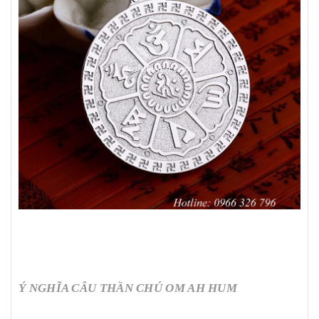
Ý NGHĨA CÂU THẦN CHÚ OM AH HUM