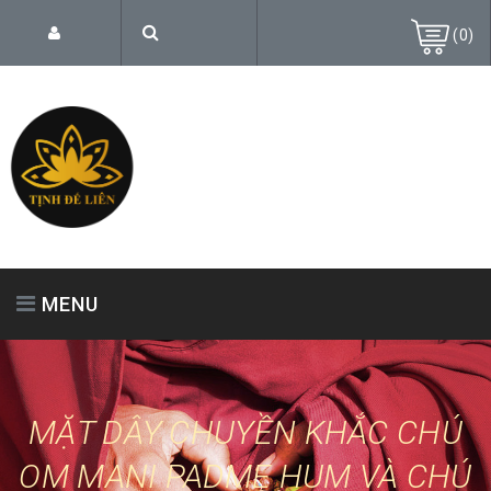
(
0
)
MENU
TRANG CHỦ
GIỚI THIỆU
SẢN PHẨM
MẶT DÂY CHUYỀN KHẮC CHÚ
OM MANI PADME HUM VÀ CHÚ