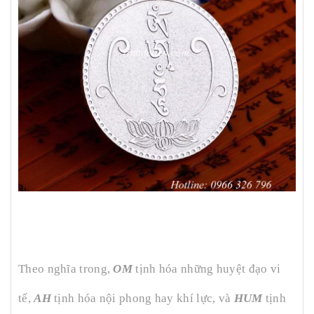
Theo nghĩa trong,
OM
tịnh hóa những huyệt đạo vi
tế,
AH
tịnh hóa nội phong hay khí lực, và
HUM
tịnh