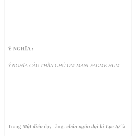
Ý NGHĨA :
Ý NGHĨA CÂU THẦN CHÚ OM MANI PADME HUM
Trong
Mật điển
dạy rằng:
chân ngôn đại bi Lục tự
là