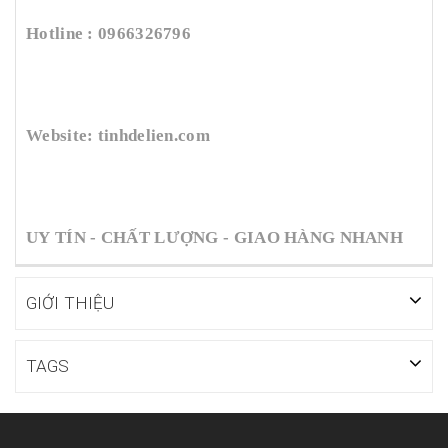
Hotline : 0966326796
Website: tinhdelien.com
UY TÍN - CHẤT LƯỢNG - GIAO HÀNG NHANH
GIỚI THIỆU
TAGS