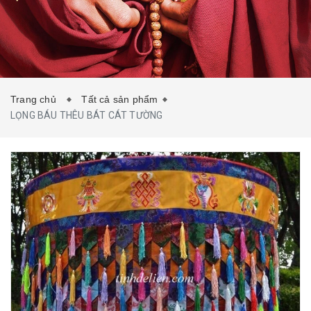
TIN TỨC
LIÊN HỆ
Trang chủ
Tất cả sản phẩm
LỌNG BÁU THÊU BÁT CÁT TƯỜNG