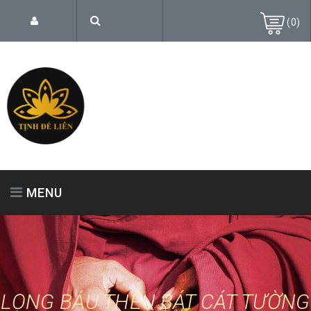
(
0
)
MENU
TRANG CHỦ
GIỚI THIỆU
SẢN PHẨM
LỌNG BÁU THÊU BÁT CÁT TƯỜNG