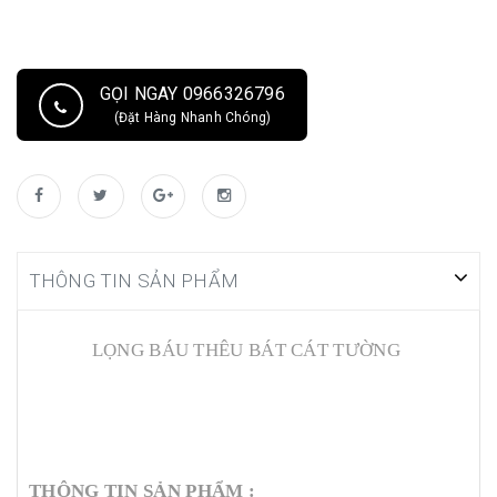
GỌI NGAY 0966326796
(Đặt Hàng Nhanh Chóng)
THÔNG TIN SẢN PHẨM
LỌNG BÁU THÊU BÁT CÁT TƯỜNG
THÔNG TIN SẢN PHẨM :