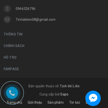
0966326796
Tinhdelien08@gmail.com
THÔNG TIN
CHÍNH SÁCH
HỖ TRỢ
FANPAGE
Bản quyền thuộc về
Tịnh Đế Liên
Cung cấp bởi
Sapo
Trang chủ
Giới thiệu
Sản phẩm
Tin tức
Liên hệ