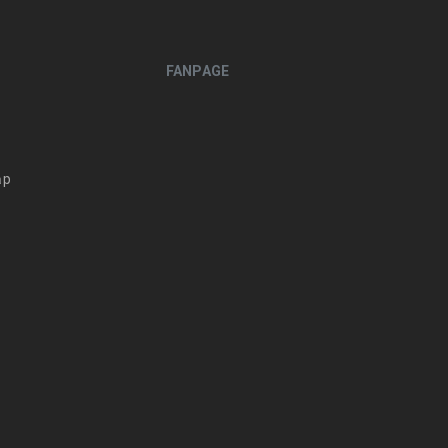
FANPAGE
m
ập