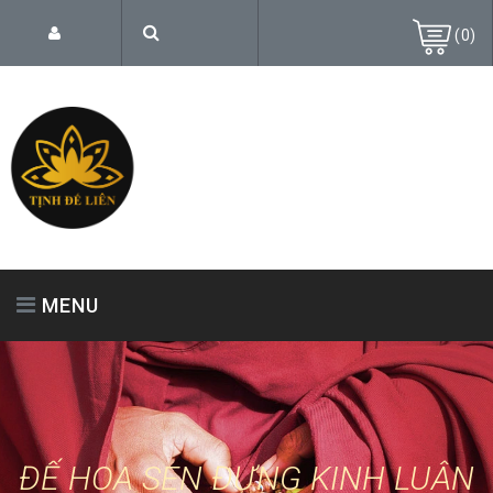
(
0
)
MENU
TRANG CHỦ
GIỚI THIỆU
SẢN PHẨM
ĐẾ HOA SEN ĐỰNG KINH LUÂN