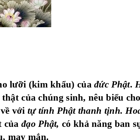
ho lưỡi (kim khẩu) của
đức Phật
.
H
 thật của chúng sinh, nêu biểu cho
 về với
tự tính Phật thanh tịnh.
Ho
t của
đạo Phật,
có khả năng ban sự 
u, may mắn.