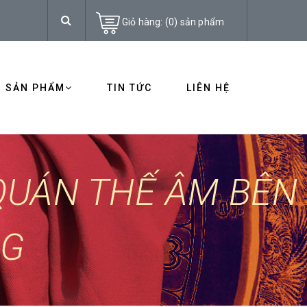
Giỏ hàng:
(
0
)
sản phẩm
SẢN PHẨM
TIN TỨC
LIÊN HỆ
QUÁN THẾ ÂM BÊN
NG