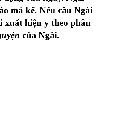
ào mà kể. Nếu cầu Ngài
i xuất hiện y theo phân
nguyện
của Ngài.