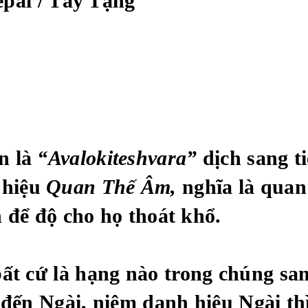
epal / Tây Tạng
n là
“Avalokiteshvara”
dịch sang t
 hiệu
Quan Thế Âm,
nghĩa là quan 
 để độ cho họ thoát khổ.
ất cứ là hạng nào trong chúng san
 đến Ngài, niệm danh hiệu Ngài th