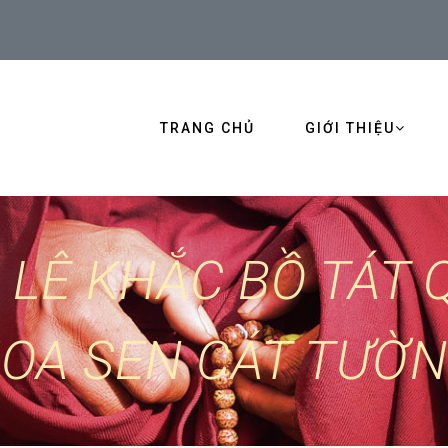
TRANG CHỦ
GIỚI THIỆU
 LÊ KHẮC BỒ TÁT 
OA SEN CÁT TƯỜ