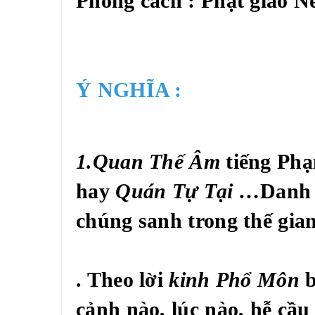
Phong cách : Phật giáo N
Ý NGHĨA :
1.Quan Thế Âm
tiếng Phạ
hay
Quán Tự Tại …
Danh
chúng sanh trong thế gian
. Theo lời
kinh Phổ Môn
b
cảnh nào, lúc nào, hễ cầu