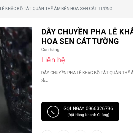
LÊ KHẮC BỒ TÁT QUÁN THẾ ÂM BÊN HOA SEN CÁT TƯỜNG
DÂY CHUYỀN PHA LÊ KH
HOA SEN CÁT TƯỜNG
Còn hàng
Liên hệ
DÂY CHUYỀN PHA LÊ KHẮC BỒ TÁT QUÁN THẾ
:&...
GỌI NGAY 0966326796
(Đặt Hàng Nhanh Chóng)