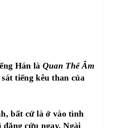
iếng Hán là
Quan Thế Âm
sát tiếng kêu than của
h, bất cứ là ở vào tình
ì đặng cứu ngay. Ngài