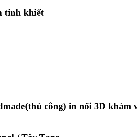
n tinh khiết
ndmade(thủ công) in nổi 3D khảm