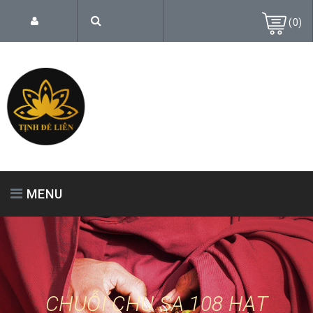
(
0
)
MENU
TRANG CHỦ
GIỚI THIỆU
SẢN PHẨM
CHUỖI CHU SA 108 HẠT