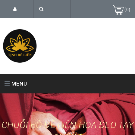
(
0
)
MENU
TRANG CHỦ
GIỚI THIỆU
SẢN PHẨM
CHUỖI BỒ ĐỀ LIÊN HOA ĐEO TAY