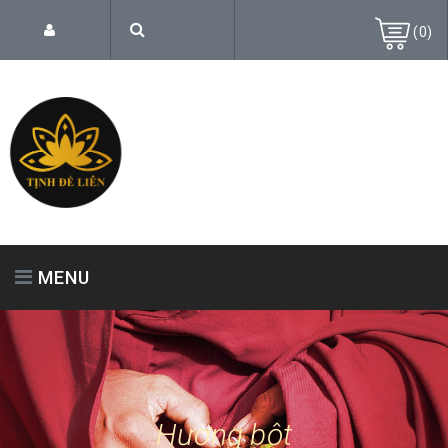
(
0
)
MENU
TRANG CHỦ
GIỚI THIỆU
SẢN PHẨM
Hương bột