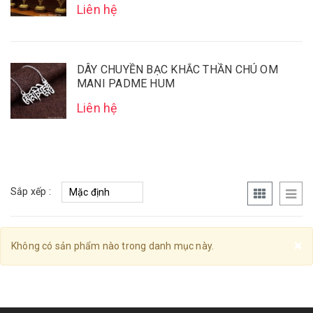
Liên hệ
DÂY CHUYỀN BẠC KHẮC THẦN CHÚ OM
MANI PADME HUM
Liên hệ
Sắp xếp :
C
×
Không có sản phẩm nào trong danh mục này.